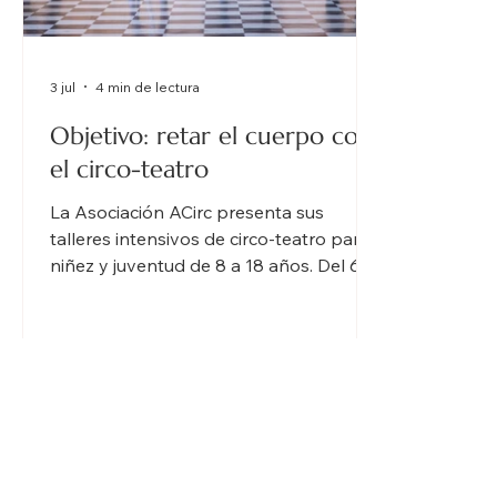
3 jul
4 min de lectura
Objetivo: retar el cuerpo con
el circo-teatro
La Asociación ACirc presenta sus
talleres intensivos de circo-teatro para
niñez y juventud de 8 a 18 años. Del 6 al
17 de julio en El Bastión, Viejo San Juan,
participantes explorarán acrobacia
aérea en telas, Cyr Wheel, pantomima y
técnicas de suelo bajo la guía de la
maestra María De Azúa.