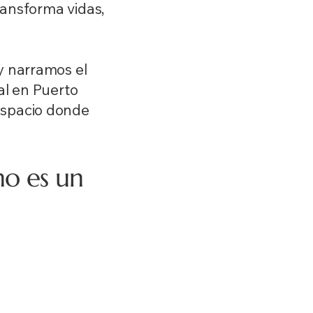
ransforma vidas,
y narramos el
al en Puerto
espacio donde
o es un