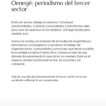
Oenegé: periodismo del tercer
sector
El tercer sector trabaja en silencio. Construye
oportunidades, sostiene comunidades y transforma vidas,
pero rara vez aparece en los titulares.
Oenegé existe para
cambiar eso.
Somos la revista y el pódcast de la Fundación Ángel Ramos.
Informamos, investigamos y narramos el trabajo de
organizaciones, comunidades y personas que hacen posible
la movilidad social en Puerto Rico. Llevamos más de una
década documentando lo que otros no cuentan. Este es el
espacio donde esa historia se lee, se escucha y se
comparte.
Más de una década documentando el tercer sector no es un
accidente editorial. Es un compromiso.