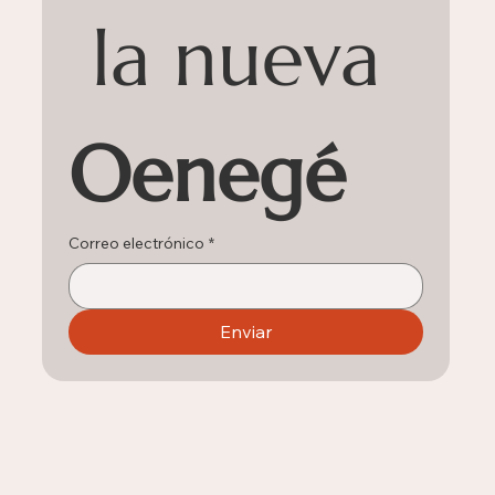
 la nueva 
Oenegé
Correo electrónico
*
Enviar