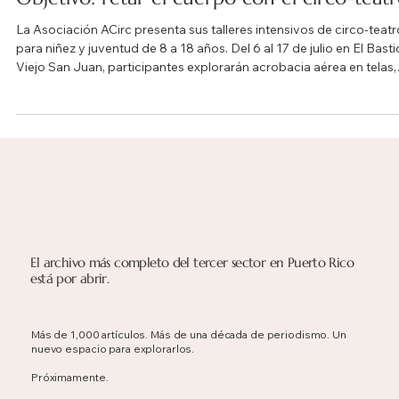
Objetivo: retar el cuerpo con el circo-teat
La Asociación ACirc presenta sus talleres intensivos de circo-teatr
para niñez y juventud de 8 a 18 años. Del 6 al 17 de julio en El Basti
Viejo San Juan, participantes explorarán acrobacia aérea en telas,
Cyr Wheel, pantomima y técnicas de suelo bajo la guía de la maes
María De Azúa.
El archivo más completo del tercer sector en Puerto Rico
está por abrir.
Más de 1,000 artículos. Más de una década de periodismo. Un
nuevo espacio para explorarlos.