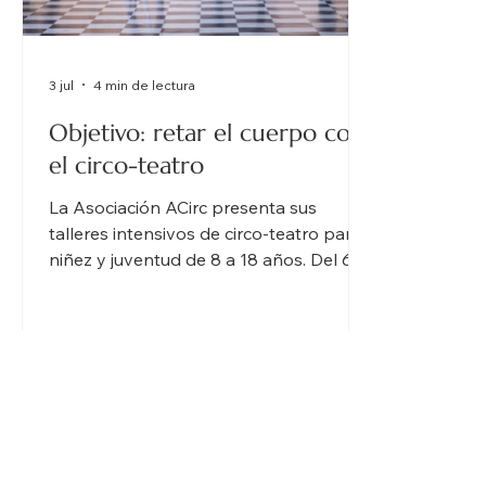
3 jul
4 min de lectura
Objetivo: retar el cuerpo con
el circo-teatro
La Asociación ACirc presenta sus
talleres intensivos de circo-teatro para
niñez y juventud de 8 a 18 años. Del 6 al
17 de julio en El Bastión, Viejo San Juan,
participantes explorarán acrobacia
aérea en telas, Cyr Wheel, pantomima y
técnicas de suelo bajo la guía de la
maestra María De Azúa.