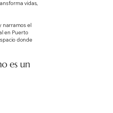
ransforma vidas,
y narramos el
al en Puerto
espacio donde
o es un